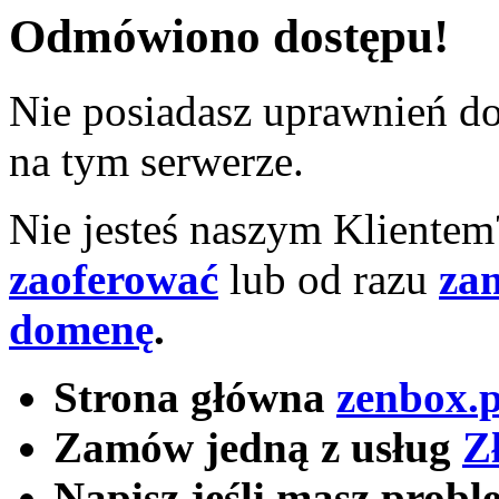
Odmówiono dostępu!
Nie posiadasz uprawnień do
na tym serwerze.
Nie jesteś naszym Kliente
zaoferować
lub od razu
za
domenę
.
Strona główna
zenbox.p
Zamów jedną z usług
Z
Napisz jeśli masz probl