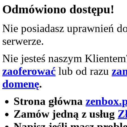
Odmówiono dostępu!
Nie posiadasz uprawnień do 
serwerze.
Nie jesteś naszym Kliente
zaoferować
lub od razu
za
domenę
.
Strona główna
zenbox.p
Zamów jedną z usług
Z
Napisz jeśli masz probl